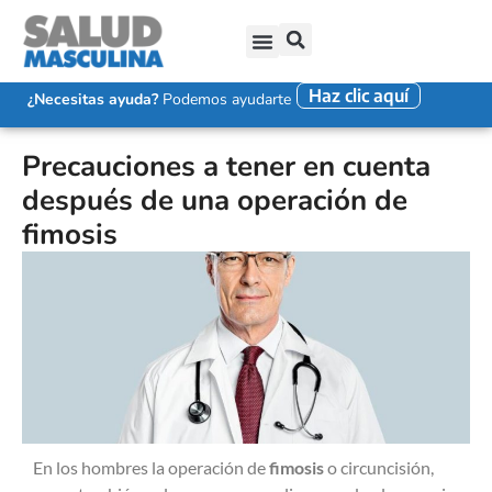
Haz clic aquí
SALUD SEXUAL MASCULINA
DISFUNCIÓN ERÉCTIL
EYACULACIÓN PRECOZ
FALTA DE DESEO SEXUAL
¿Necesitas ayuda?
Podemos ayudarte
Precauciones a tener en cuenta
después de una operación de
fimosis
En los hombres la operación de
fimosis
o circuncisión,