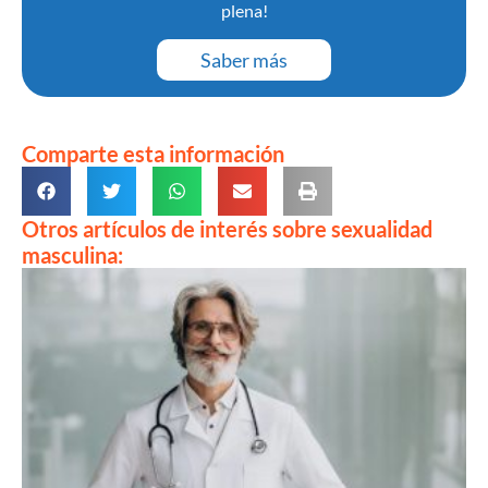
plena!
Saber más
Comparte esta información
Otros artículos de interés sobre sexualidad
masculina: