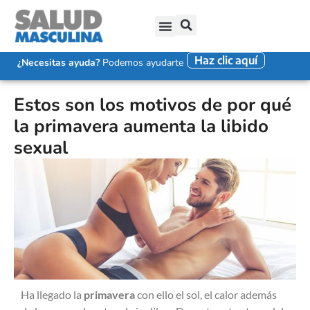
Haz clic aquí
SALUD SEXUAL MASCULINA
DISFUNCIÓN ERÉCTIL
EYACULACIÓN PRECOZ
FALTA DE DESEO SEXUAL
¿Necesitas ayuda?
Podemos ayudarte
Estos son los motivos de por qué
la primavera aumenta la libido
sexual
Ha llegado la
primavera
con ello el sol, el calor además