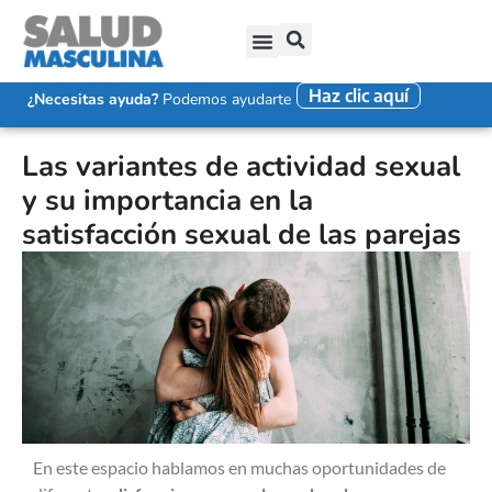
Haz clic aquí
SALUD SEXUAL MASCULINA
DISFUNCIÓN ERÉCTIL
EYACULACIÓN PRECOZ
FALTA DE DESEO SEXUAL
¿Necesitas ayuda?
Podemos ayudarte
Las variantes de actividad sexual
y su importancia en la
satisfacción sexual de las parejas
En este espacio hablamos en muchas oportunidades de