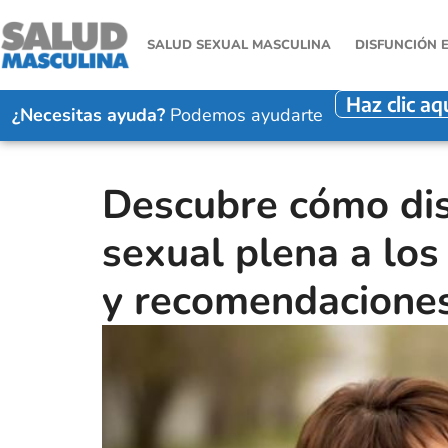
SALUD SEXUAL MASCULINA
DISFUNCIÓN 
Haz clic aq
¿Necesitas ayuda?
Podemos ayudarte
Descubre cómo dis
sexual plena a los
y recomendacione