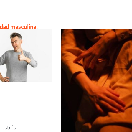
idad masculina:
iestrés