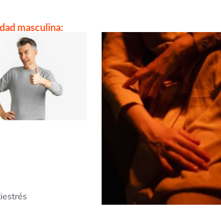
idad masculina:
iestrés