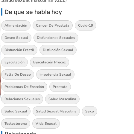
Salud sexual masculina
(622)
De que se habla hoy
Alimentación
Cancer De Prostata
Covid-19
Deseo Sexual
Disfunciones Sexuales
Disfunción Eréctil
Disfunción Sexual
Eyaculación
Eyaculación Precoz
Falta De Deseo
Impotencia Sexual
Problemas De Erección
Prostata
Relaciones Sexuales
Salud Masculina
Salud Sexual
Salud Sexual Masculina
Sexo
Testosterona
Vida Sexual
Relacionado