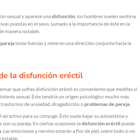
ión sexual y aparece una
disfunción
, los hombres suelen sentirse
vas puestas en el sexo, sumado a la importancia de éste en la
de manera notable.
a
pareja
tome fuerzas y reme en una dirección conjunta hacia la
e la disfunción eréctil
nsar que sufres disfunción eréctil es conveniente que medites si
nterés sexual. Éste tendría un origen psicológico mucho más
trastornos de ansiedad, drogadicción o
problemas de pareja
.
 atractivo para su cónyuge. Ésto suele bajar su autoestima y
 con su pareja. En ciertas ocasiones la
disfunción eréctil
puede
a
. Las emociones y nervios estarán a flor de piel, sobre todo si no
 estable.