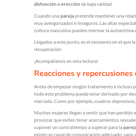
disfunción o erección
de baja calidad.
Cuando una
pareja
pretende mantener una relac
muy avergonzados e inseguros. Las altas expectati
cultura masculina pueden mermar la autoestima 
Llegados a este punto, es el momento en el que l
recuperación.
¡Acompáñanos en esta lectura!
Reacciones y repercusiones d
Antes de empezar ningún tratamiento e incluso pe
todo este problema puede estar derivado por desi
marcado. Como por ejemplo, cuadros depresivos, 
Muchas mujeres llegan a sentir que han perdido el
provocar que eviten tener acercamientos sexuales
suponer un contratiempo a superar para la
parej
existe un canal de comunicación adecuado, sano y