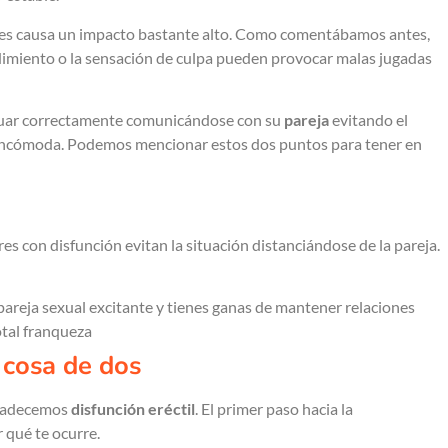
es causa un impacto bastante alto. Como comentábamos antes,
rdimiento o la sensación de culpa pueden provocar malas jugadas
.
tuar correctamente comunicándose con su
pareja
evitando el
n incómoda. Podemos mencionar estos dos puntos para tener en
s con disfunción evitan la situación distanciándose de la pareja.
pareja sexual excitante y tienes ganas de mantener relaciones
otal franqueza
: cosa de dos
 padecemos
disfunción eréctil
. El primer paso hacia la
 qué te ocurre.