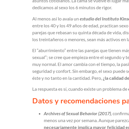
asuntos cotidianos. La cama se vuelve el lugar má
dedicamos al sexo los 6 minutos de rigor.
Al menos así lo avala un
estudio del Instituto Kins
entre los 40 y los 49 años de edad, practican sexo
parejas que rebasan su quinta década de vida, di
los treintañeros o menores, sean más activos en l
El “aburrimiento” entre las parejas que tienen m
sexual”; se cree que empieza entre el segundo y te
muy normal. El amor cambia con el tiempo, la pas
seguridad y confort. Sin embargo, el sexo puede s
éste y no tanto en la cantidad. Pero,
¿la calidad 
La respuesta es sí, cuando existe un problema de
Datos y recomendaciones pa
Archives of Sexual Behavior (2017)
, confirm
menos una vez por semana. Aunque parezc
necesariamente implica mayor felicidad e