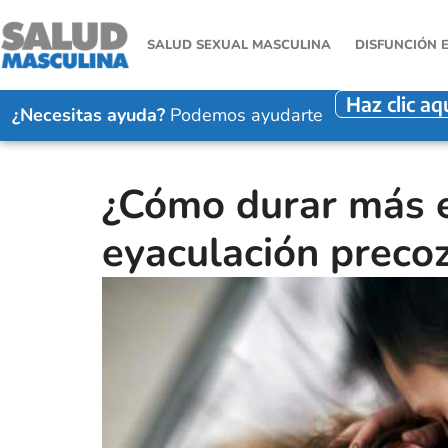
SALUD SEXUAL MASCULINA
DISFUNCIÓN 
Haz clic aq
¿Necesitas ayuda?
Podemos ayudarte
¿Cómo durar más e
eyaculación preco