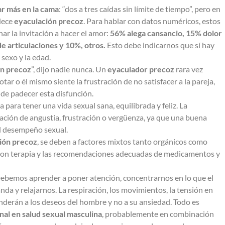
ar más en la cama
: “dos a tres caídas sin límite de tiempo”, pero en
adece
eyaculación precoz
. Para hablar con datos numéricos, estos
ar la invitación a hacer el amor:
56% alega cansancio, 15% dolor
e articulaciones y 10%, otros.
Esto debe indicarnos que sí hay
 sexo y la edad.
ón precoz
”, dijo nadie nunca. Un
eyaculador precoz
rara vez
otar o él mismo siente la frustración de no satisfacer a la pareja,
de padecer esta disfunción.
a para tener una vida sexual sana, equilibrada y feliz. La
ción de angustia, frustración o vergüenza, ya que una buena
 el desempeño sexual.
ión precoz
, se deben a factores mixtos tanto orgánicos como
r con terapia y las recomendaciones adecuadas de medicamentos y
ebemos aprender a poner atención, concentrarnos en lo que el
nda y relajarnos. La respiración, los movimientos, la tensión en
onderán a los deseos del hombre y no a su ansiedad. Todo es
nal en salud sexual masculina
, probablemente en combinación