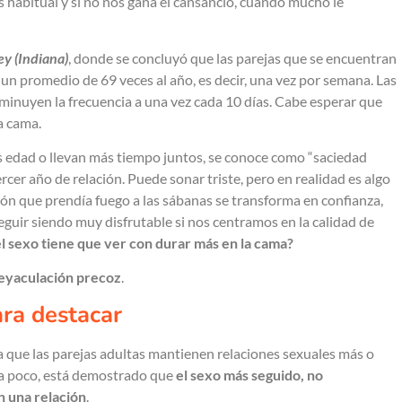
s habitual y si no nos gana el cansancio, cuando mucho le
ey (Indiana)
, donde se concluyó que las parejas que se encuentran
 un promedio de 69 veces al año, es decir, una vez por semana. Las
sminuyen la frecuencia a una vez cada 10 días. Cabe esperar que
a cama.
ás edad o llevan más tiempo juntos, se conoce como “saciedad
rcer año de relación. Puede sonar triste, pero en realidad es algo
ión que prendía fuego a las sábanas se transforma en confianza,
eguir siendo muy disfrutable si nos centramos en la calidad de
del sexo tiene que ver con durar más en la cama?
eyaculación precoz
.
ra destacar
a que las parejas adultas mantienen relaciones sexuales más o
a poco, está demostrado que
el sexo más seguido, no
n una relación
.