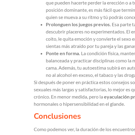
que pueden hacerte perder la erección o a 
posición dominante, es más fácil que termine
quien se mueva a su ritmo y tú podrás concen
Prolonguen los juegos previos.
Esa parte t
descubrir placeres no experimentados. El er
coito, le quita emoción y convierte el sexo
sientas más atraído por tu pareja y las gan
Ponte en forma.
La condición física, manten
balanceada y practicar disciplinas como la m
cama. Además, tu autoestima subirá en autom
no al alcohol en exceso, el tabaco y las d
Si después de poner en práctica estos consejos s
sexuales más largas y satisfactorias, lo mejor es 
crónico. En menor medida, pero la
eyaculación p
hormonales o hipersensibilidad en el glande.
Conclusiones
Como podemos ver, la duración de los encuentros 