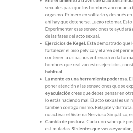
Entrenamiento a través de la autoestimula
sexuales para que los hombres aprendan a ide
orgasmo. Primero en solitario y después en 
ahí hay que detenerse. Luego retomar. Esto
Experimentar esas sensaciones te ayudará a
de las fases del acto sexual.
Ejercicios de Kegel.
Está demostrado que l
fortalecer el piso pélvico y el área del per
contener la orina, nos entrenará en la form
hombres que realizan estos ejercicios, con
habitual
.
La mente es una herramienta poderosa.
El
poner atención a las sensaciones que se expe
eyaculación
crees que debes pensar en otra 
lo estás haciendo mal. El acto sexual es un
también contigo mismo. Relájate y disfruta. 
no activar el Sistema Nervioso Simpático, 
Cambia de postura.
Cada uno sabe qué posic
estimuladas.
Si sientes que vas a eyacular