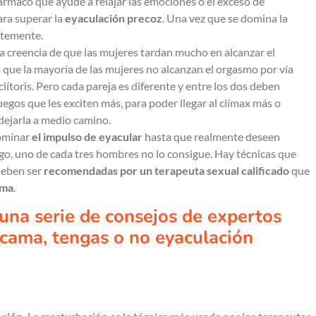
ármaco que ayude a relajar las emociones o el exceso de
ara superar la
eyaculación precoz
. Una vez que se domina la
ntemente.
la creencia de que las mujeres tardan mucho en alcanzar el
 que la mayoría de las mujeres no alcanzan el orgasmo por vía
 clítoris. Pero cada pareja es diferente y entre los dos deben
 juegos que les exciten más, para poder llegar al clímax más o
dejarla a medio camino.
dominar
el impulso de eyacular
hasta que realmente deseen
rgo, uno de cada tres hombres no lo consigue. Hay técnicas que
 deben ser
recomendadas por un terapeuta sexual calificado
que
ama
.
 una serie de consejos de expertos
cama, tengas o no eyaculación