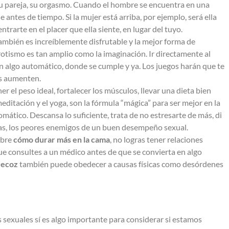
tu pareja, su orgasmo. Cuando el hombre se encuentra en una
 antes de tiempo. Si la mujer está arriba, por ejemplo, será ella
trarte en el placer que ella siente, en lugar del tuyo.
ambién es increíblemente disfrutable y la mejor forma de
otismo es tan amplio como la imaginación. Ir directamente al
 en algo automático, donde se cumple y ya. Los juegos harán que te
as aumenten.
er el peso ideal, fortalecer los músculos, llevar una dieta bien
editación y el yoga, son la fórmula “mágica” para ser mejor en la
ático. Descansa lo suficiente, trata de no estresarte de más, di
rogas, los peores enemigos de un buen desempeño sexual.
obre
cómo durar más en la cama
, no logras tener relaciones
que consultes a un médico antes de que se convierta en algo
recoz
también puede obedecer a causas físicas como desórdenes
sexuales sí es algo importante para considerar si estamos