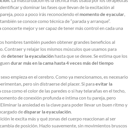
ción.
La masturbación es la técnica más usada por los terapeutas
ntificar y dominar las fases que llevan de la excitación al
pareja, poco a poco irás reconociendo el
momento de eyacular
,
 también se conoce como técnica de “parada y arranque”.
 conocerte mejor y ser capaz de tener más control en cada una
os hombres también pueden obtener grandes beneficios al
ineo. Contraer y relajar los mismos músculos que usamos para
a de
detener la eyaculación
hasta que se desee. Se estima que los
siguen
durar más en la cama hasta 4 veces más del tiempo
 sexo empieza en el cerebro. Como ya mencionamos, es necesario
rimentan, pero sin distraerse del placer. Si para
evitar la
cosa como el color de las paredes o si hay telarañas en el techo,
 momento de conexión profunda e íntima con tu pareja, pero
Eliminar la ansiedad es la clave para poder llevar un buen ritmo y
encargado de
disparar la eyaculación
.
ión le excita más y qué zonas del cuerpo reaccionan al ser
, cambia de posición. Hazlo suavemente, sin movimientos bruscos