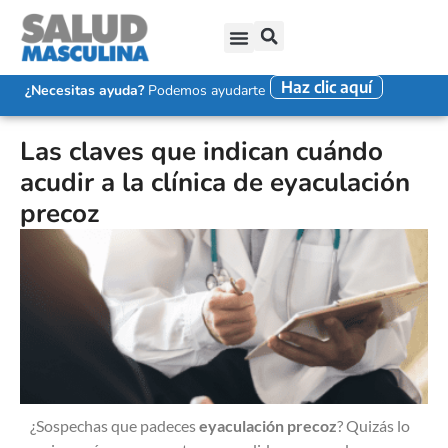
Haz clic aquí
SALUD SEXUAL MASCULINA
DISFUNCIÓN ERÉCTIL
EYACULACIÓN PRECOZ
FALTA DE DESEO SEXUAL
¿Necesitas ayuda?
Podemos ayudarte
Las claves que indican cuándo
acudir a la clínica de eyaculación
precoz
¿Sospechas que padeces
eyaculación precoz
? Quizás lo