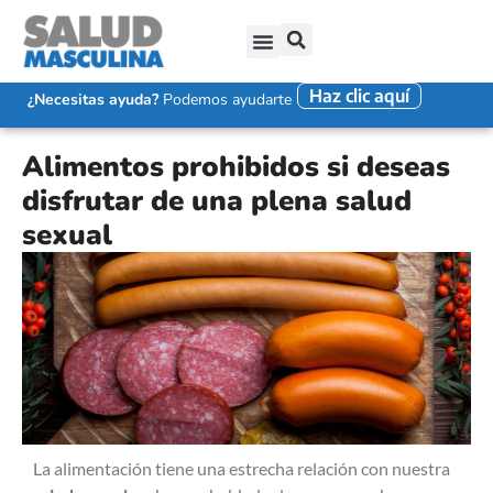
Haz clic aquí
SALUD SEXUAL MASCULINA
DISFUNCIÓN ERÉCTIL
EYACULACIÓN PRECOZ
FALTA DE DESEO SEXUAL
¿Necesitas ayuda?
Podemos ayudarte
Alimentos prohibidos si deseas
disfrutar de una plena salud
sexual
La alimentación tiene una estrecha relación con nuestra