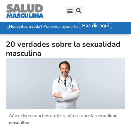
Haz clic aquí
SALUD SEXUAL MASCULINA
DISFUNCIÓN ERÉCTIL
EYACULACIÓN PRECOZ
FALTA DE DESEO SEXUAL
¿Necesitas ayuda?
Podemos ayudarte
20 verdades sobre la sexualidad
masculina
Aún existen muchas dudas y mitos sobre la
sexualidad
masculina
.